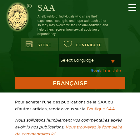
SAA
A fellowship of individuals who share their
experience, strength, and hope with each other
so they may overcome their sexual addiction and
help others recover from sexual addiction or
dependency.
STORE
CONTRIBUTE
Powered by
Translate
FRANÇAISE
Pour acheter l’une des publications de la SAA ou
d’autres articles, rendez-vous sur la
Boutique SAA
.
Nous sollicitons humblement vos commentaires après
avoir lu nos publications.
Vous trouverez le formulaire
de commentaires ici
.